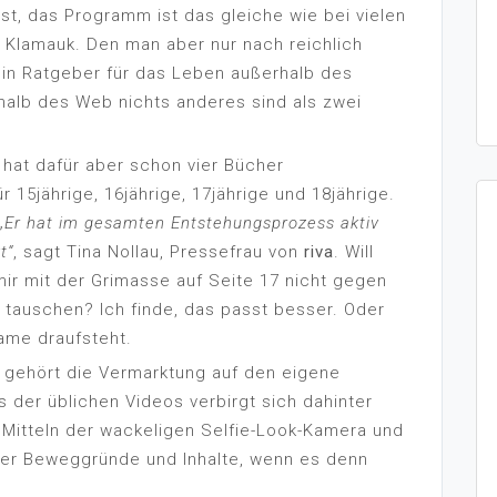
rst, das Programm ist das gleiche wie bei vielen
 Klamauk. Den man aber nur nach reichlich
 ein Ratgeber für das Leben außerhalb des
halb des Web nichts anderes sind als zwei
, hat dafür aber schon vier Bücher
r 15jährige, 16jährige, 17jährige und 18jährige.
„Er hat im gesamten Entstehungsprozess aktiv
t“
, sagt Tina Nollau, Pressefrau von
riva
. Will
mir mit der Grimasse auf Seite 17 nicht gegen
 tauschen? Ich finde, das passt besser. Oder
Name draufsteht.
 gehört die Vermarktung auf den eigene
 der üblichen Videos verbirgt sich dahinter
 Mitteln der wackeligen Selfie-Look-Kamera und
er Beweggründe und Inhalte, wenn es denn