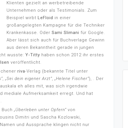
Klienten gezielt an werbetreibende
Unternehmen oder als Testimonials. Zum
Beispiel wirbt
LeFloid
in einer
großangelegten Kampagne für die Techniker
Krankenkasse. Oder
Sami Slimani
für Google.
Aber lässt sich auch für Buchverlage Gewinn
aus deren Bekanntheit gerade in jungen
icht wusste:
Y-Titty
haben schon 2012 ihr erstes
lsen
veröffentlicht.
ünchener
riva
-Verlag (bekannte Titel unter
s“
,
„Sei dein eigener Arzt“
,
„Helene Fischer“
), . Der
uskala eh alles mit, was sich irgendwie
d mediale Aufmerksamkeit erregt. Und hat
.
s Buch
„Überleben unter Opfern“
von
Cousins Dimitri und Sascha Kozlowski,
 Namen und Aussprache klingen nicht nur