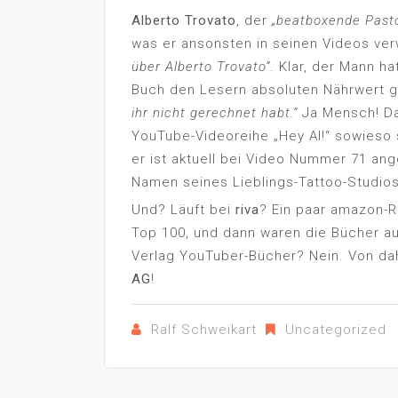
Alberto Trovato
, der
„beatboxende Past
was er ansonsten in seinen Videos verw
über Alberto Trovato“
. Klar, der Mann h
Buch den Lesern absoluten Nährwert g
ihr nicht gerechnet habt.“
Ja Mensch! Das
YouTube-Videoreihe „Hey Al!“ sowieso
er ist aktuell bei Video Nummer 71 an
Namen seines Lieblings-Tattoo-Studios 
Und? Läuft bei
riva
? Ein paar amazon-R
Top 100, und dann waren die Bücher a
Verlag YouTuber-Bücher? Nein. Von da
AG
!
Ralf Schweikart
Uncategorized