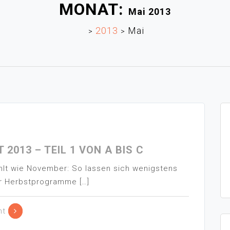
MONAT:
Mai 2013
2013
Mai
>
>
2013 – TEIL 1 VON A BIS C
hlt wie November: So lassen sich wenigstens
r Herbstprogramme […]
nt