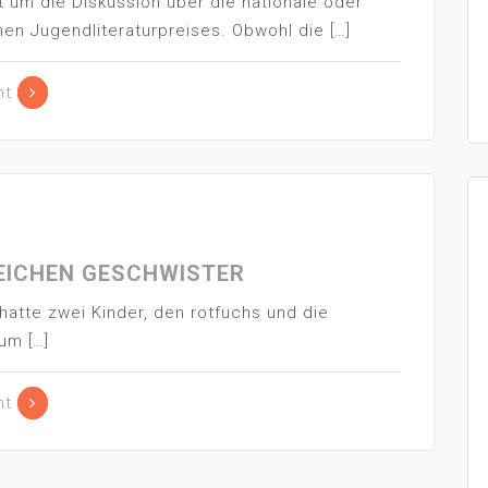
 um die Diskussion über die nationale oder
en Jugendliteraturpreises. Obwohl die […]
nt
EICHEN GESCHWISTER
hatte zwei Kinder, den rotfuchs und die
um […]
nt