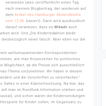
verwiesen (also veröffentlicht einen Tag
nach meinem Blogbeitrag, der wiederum auf
dem
Artikel des Hamburger Abdendblatts
vom 12.06.
basiert). Darin wird ausdrücklich
darauf verwiesen, dass es
Mikado
auch
eben wird. Und
„Die Kinderredaktion bleibt
 diesbezüglich seien falsch. Aber eben nur die
einem weltumspannenden Korrespondenten-
ommen, wie man Krisenzeiten für politisches
die Möglichkeit, da die Presse sich ausschließlich
zonas-Thema vorzunehmen. Wir haben in diesem
ndern und die Vorschriften zu vereinfachen.“
 Salles in einer Kabinettssitzung. Na klar, das
 will man im Rundfunk Information stärken und
s kausal), und schon waren die Kindersendungen
Hörspiele für Kinder sollen, im Gegensatz zu