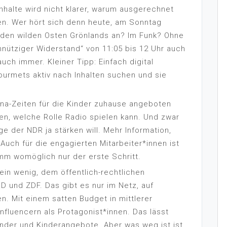
nhalte wird nicht klarer, warum ausgerechnet
en. Wer hört sich denn heute, am Sonntag
 den wilden Osten Grönlands an? Im Funk? Ohne
nnütziger Widerstand“ von 11:05 bis 12 Uhr auch
uch immer. Kleiner Tipp: Einfach digital
ourmets aktiv nach Inhalten suchen und sie
na-Zeiten für die Kinder zuhause angeboten
n, welche Rolle Radio spielen kann. Und zwar
ge der NDR ja stärken will. Mehr Information,
 Auch für die engagierten Mitarbeiter*innen ist
m womöglich nur der erste Schritt.
 ein wenig, dem öffentlich-rechtlichen
 und ZDF. Das gibt es nur im Netz, auf
n. Mit einem satten Budget in mittlerer
 Influencern als Protagonist*innen. Das lässt
inder und Kinderangebote. Aber was weg ist ist