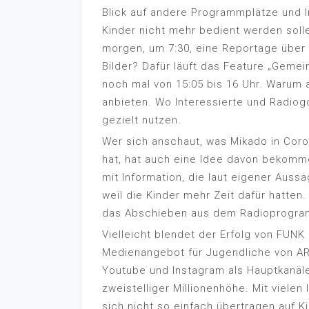
Blick auf andere Programmplätze und I
Kinder nicht mehr bedient werden soll
morgen, um 7:30, eine Reportage über
Bilder? Dafür läuft das Feature „Gemei
noch mal von 15:05 bis 16 Uhr. Warum a
anbieten. Wo Interessierte und Radiog
gezielt nutzen.
Wer sich anschaut, was Mikado in Coro
hat, hat auch eine Idee davon bekomme
mit Information, die laut eigener Aussa
weil die Kinder mehr Zeit dafür hatten.
das Abschieben aus dem Radioprogram
Vielleicht blendet der Erfolg von FUNK
Medienangebot für Jugendliche von ARD
Youtube und Instagram als Hauptkanäle
zweistelliger Millionenhöhe. Mit vielen
sich nicht so einfach übertragen auf K