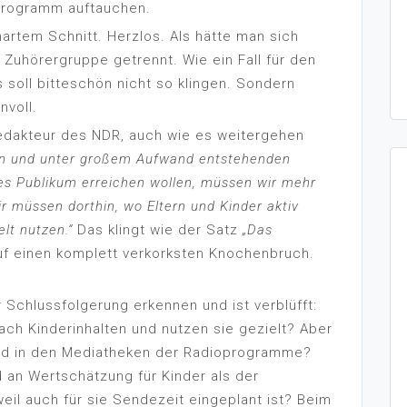
Programm auftauchen.
rtem Schnitt. Herzlos. Als hätte man sich
s Zuhörergruppe getrennt. Wie ein Fall für den
 soll bitteschön nicht so klingen. Sondern
nvoll.
edakteur des NDR, auch wie es weitergehen
en und unter großem Aufwand entstehenden
res Publikum erreichen wollen, müssen wir mehr
ir müssen dorthin, wo Eltern und Kinder aktiv
lt nutzen.“
Das klingt wie der Satz
„Das
uf einen komplett verkorksten Knochenbruch.
r Schlussfolgerung erkennen und ist verblüfft:
nach Kinderinhalten und nutzen sie gezielt? Aber
 und in den Mediatheken der Radioprogramme?
 an Wertschätzung für Kinder als der
il auch für sie Sendezeit eingeplant ist? Beim