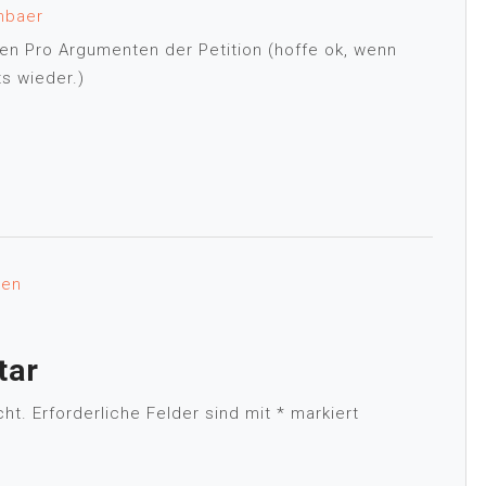
nbaer
 den Pro Argumenten der Petition (hoffe ok, wenn
ts wieder.)
ren
tar
cht.
Erforderliche Felder sind mit
*
markiert